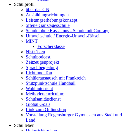
Schulprofil
über das GN
Ausbildungsrichtungen
Leistungserhebungskonzept
offene Ganztagesschule
Schule ohne Rassismus - Schule mit Courage
Umweltschule / Energie-Umwelt-Rätsel
MINT
Forscherklasse
Nistkästen
Schulpodcast
Zeitzeugenprojekt
Sprachbegleitung
Licht und Ton
Schüleraustausch mit Frankreich
Stützpunktschule Handball
Wahlunterricht
Methodencurriculum
Schulsanitätsdienst
Global Goals
Link zum Onlineshop
Vorstellung Regensburger Gymnasien aus Stadt und
Land
Schulleben
Unterrichtszeiten