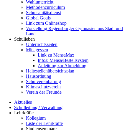
Wahlunterricht
Methodencurriculum
Schulsanitätsdienst
Global Goals
Link zum Onlineshop
Vorstellung Regensburger Gymnasien aus Stadt und
Land
Schulleben
Unterrichtszeiten
Mittagessen
Link zu MensaMax
Infos: Mensa/Bestellsystem
Anleitung zur Abmeldung
Haltestellenübersichtsplan
Hausordnung
Schulvereinbarung
Klimaschutzverein
Verein der Freunde
Aktuelles
Schulleitung / Verwaltung
Lehrkräfte
Kollegium
Liste der Lehrkräfte
Studienseminare