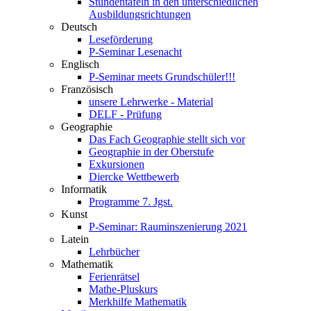
Stundentafeln in den unterschiedlichen
Ausbildungsrichtungen
Deutsch
Leseförderung
P-Seminar Lesenacht
Englisch
P-Seminar meets Grundschüler!!!
Französisch
unsere Lehrwerke - Material
DELF - Prüfung
Geographie
Das Fach Geographie stellt sich vor
Geographie in der Oberstufe
Exkursionen
Diercke Wettbewerb
Informatik
Programme 7. Jgst.
Kunst
P-Seminar: Rauminszenierung 2021
Latein
Lehrbücher
Mathematik
Ferienrätsel
Mathe-Pluskurs
Merkhilfe Mathematik