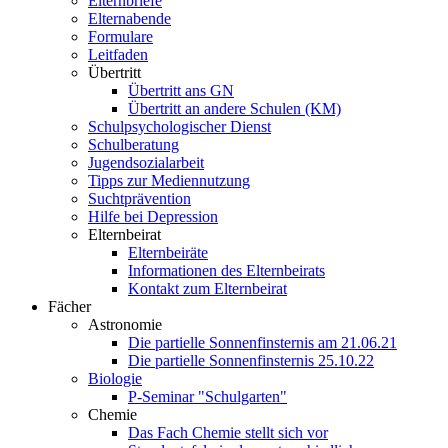
Elternbriefe
Elternabende
Formulare
Leitfaden
Übertritt
Übertritt ans GN
Übertritt an andere Schulen (KM)
Schulpsychologischer Dienst
Schulberatung
Jugendsozialarbeit
Tipps zur Mediennutzung
Suchtprävention
Hilfe bei Depression
Elternbeirat
Elternbeiräte
Informationen des Elternbeirats
Kontakt zum Elternbeirat
Fächer
Astronomie
Die partielle Sonnenfinsternis am 21.06.21
Die partielle Sonnenfinsternis 25.10.22
Biologie
P-Seminar "Schulgarten"
Chemie
Das Fach Chemie stellt sich vor