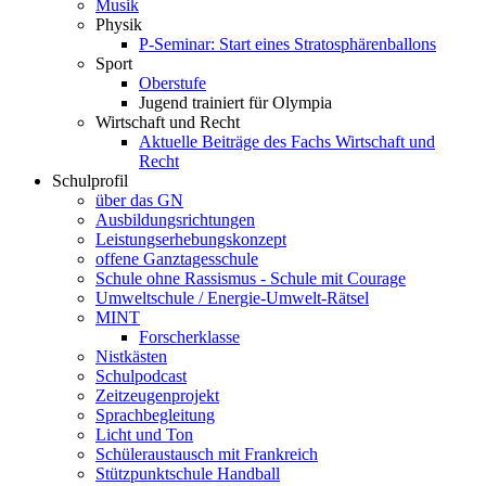
Musik
Physik
P-Seminar: Start eines Stratosphärenballons
Sport
Oberstufe
Jugend trainiert für Olympia
Wirtschaft und Recht
Aktuelle Beiträge des Fachs Wirtschaft und
Recht
Schulprofil
über das GN
Ausbildungsrichtungen
Leistungserhebungskonzept
offene Ganztagesschule
Schule ohne Rassismus - Schule mit Courage
Umweltschule / Energie-Umwelt-Rätsel
MINT
Forscherklasse
Nistkästen
Schulpodcast
Zeitzeugenprojekt
Sprachbegleitung
Licht und Ton
Schüleraustausch mit Frankreich
Stützpunktschule Handball