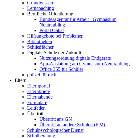
Grundwissen
Lerncoaching
Berufliche Orientierung
Bundesagentur für Arbeit - Gymnasium
Neutraubling
Portal Oabat
Hilfsangebote bei Problemen
Bibliotheken
Schließfächer
Digitale Schule der Zukunft
Nutzungsordnung digitale Endgeräte
App-Austattung am Gymnasium Neutraubling
Office 365 für Schüler
polizei für dich
Eltern
Elternportal
Elternbriefe
Elternabende
Formulare
Leitfaden
Übertritt
Übertritt ans GN
Übertritt an andere Schulen (KM)
Schulpsychologischer Dienst
Schulberatung