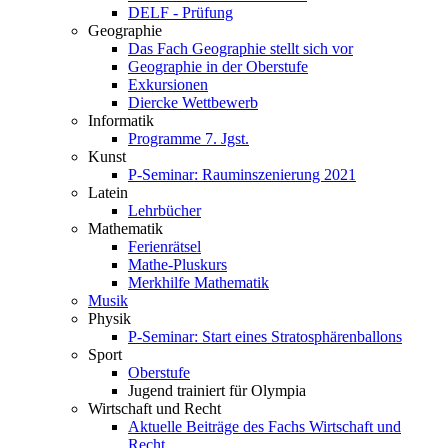
DELF - Prüfung
Geographie
Das Fach Geographie stellt sich vor
Geographie in der Oberstufe
Exkursionen
Diercke Wettbewerb
Informatik
Programme 7. Jgst.
Kunst
P-Seminar: Rauminszenierung 2021
Latein
Lehrbücher
Mathematik
Ferienrätsel
Mathe-Pluskurs
Merkhilfe Mathematik
Musik
Physik
P-Seminar: Start eines Stratosphärenballons
Sport
Oberstufe
Jugend trainiert für Olympia
Wirtschaft und Recht
Aktuelle Beiträge des Fachs Wirtschaft und
Recht