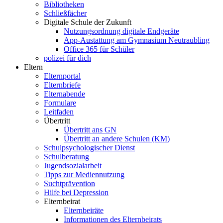
Bibliotheken
Schließfächer
Digitale Schule der Zukunft
Nutzungsordnung digitale Endgeräte
App-Austattung am Gymnasium Neutraubling
Office 365 für Schüler
polizei für dich
Eltern
Elternportal
Elternbriefe
Elternabende
Formulare
Leitfaden
Übertritt
Übertritt ans GN
Übertritt an andere Schulen (KM)
Schulpsychologischer Dienst
Schulberatung
Jugendsozialarbeit
Tipps zur Mediennutzung
Suchtprävention
Hilfe bei Depression
Elternbeirat
Elternbeiräte
Informationen des Elternbeirats