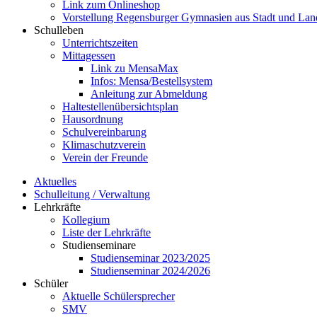
Link zum Onlineshop
Vorstellung Regensburger Gymnasien aus Stadt und Lan
Schulleben
Unterrichtszeiten
Mittagessen
Link zu MensaMax
Infos: Mensa/Bestellsystem
Anleitung zur Abmeldung
Haltestellenübersichtsplan
Hausordnung
Schulvereinbarung
Klimaschutzverein
Verein der Freunde
Aktuelles
Schulleitung / Verwaltung
Lehrkräfte
Kollegium
Liste der Lehrkräfte
Studienseminare
Studienseminar 2023/2025
Studienseminar 2024/2026
Schüler
Aktuelle Schülersprecher
SMV