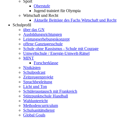
Sport
Oberstufe
Jugend trainiert für Olympia
Wirtschaft und Recht
Aktuelle Beiträge des Fachs Wirtschaft und Recht
Schulprofil
über das GN
Ausbildungsrichtungen
Leistungserhebungskonzept
offene Ganztagesschule
Schule ohne Rassismus - Schule mit Courage
Umweltschule / Energie-Umwelt-Rätsel
MINT
Forscherklasse
Nistkästen
Schulpodcast
Zeitzeugenprojekt
Sprachbegleitung
Licht und Ton
Schüleraustausch mit Frankreich
Stützpunktschule Handball
Wahlunterricht
Methodencurriculum
Schulsanitätsdienst
Global Goals