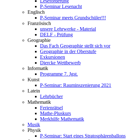
Leseförderung
P-Seminar Lesenacht
Englisch
P-Seminar meets Grundschüler!!!
Französisch
unsere Lehrwerke - Material
DELF - Prüfung
Geographie
Das Fach Geographie stellt sich vor
Geographie in der Oberstufe
Exkursionen
Diercke Wettbewerb
Informatik
Programme 7. Jgst.
Kunst
P-Seminar: Rauminszenierung 2021
Latein
Lehrbücher
Mathematik
Ferienrätsel
Mathe-Pluskurs
Merkhilfe Mathematik
Musik
Physik
P-Seminar: Start eines Stratosphärenballons