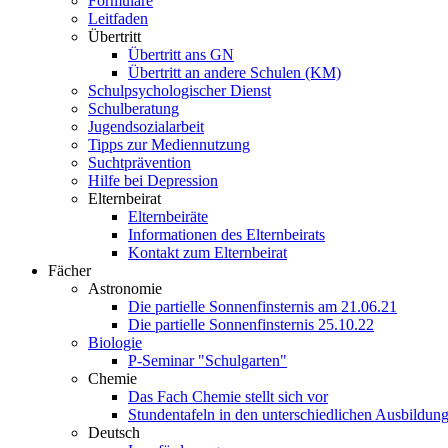
Formulare
Leitfaden
Übertritt
Übertritt ans GN
Übertritt an andere Schulen (KM)
Schulpsychologischer Dienst
Schulberatung
Jugendsozialarbeit
Tipps zur Mediennutzung
Suchtprävention
Hilfe bei Depression
Elternbeirat
Elternbeiräte
Informationen des Elternbeirats
Kontakt zum Elternbeirat
Fächer
Astronomie
Die partielle Sonnenfinsternis am 21.06.21
Die partielle Sonnenfinsternis 25.10.22
Biologie
P-Seminar "Schulgarten"
Chemie
Das Fach Chemie stellt sich vor
Stundentafeln in den unterschiedlichen Ausbildun
Deutsch