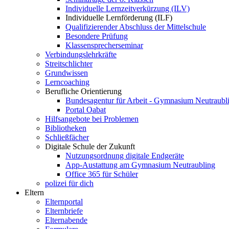
Individuelle Lernzeitverkürzung (ILV)
Individuelle Lernförderung (ILF)
Qualifizierender Abschluss der Mittelschule
Besondere Prüfung
Klassensprecherseminar
Verbindungslehrkräfte
Streitschlichter
Grundwissen
Lerncoaching
Berufliche Orientierung
Bundesagentur für Arbeit - Gymnasium Neutraubl
Portal Oabat
Hilfsangebote bei Problemen
Bibliotheken
Schließfächer
Digitale Schule der Zukunft
Nutzungsordnung digitale Endgeräte
App-Austattung am Gymnasium Neutraubling
Office 365 für Schüler
polizei für dich
Eltern
Elternportal
Elternbriefe
Elternabende