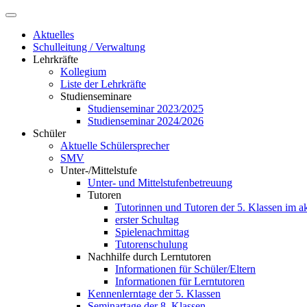
Aktuelles
Schulleitung / Verwaltung
Lehrkräfte
Kollegium
Liste der Lehrkräfte
Studienseminare
Studienseminar 2023/2025
Studienseminar 2024/2026
Schüler
Aktuelle Schülersprecher
SMV
Unter-/Mittelstufe
Unter- und Mittelstufenbetreuung
Tutoren
Tutorinnen und Tutoren der 5. Klassen im ak
erster Schultag
Spielenachmittag
Tutorenschulung
Nachhilfe durch Lerntutoren
Informationen für Schüler/Eltern
Informationen für Lerntutoren
Kennenlerntage der 5. Klassen
Seminartage der 8. Klassen