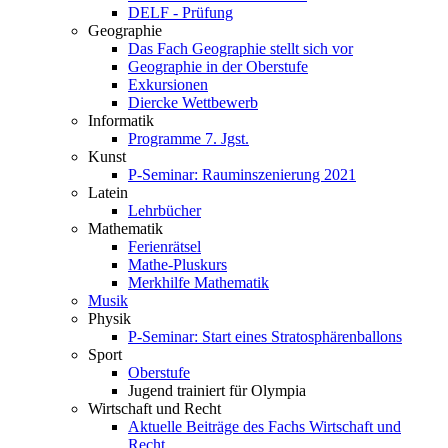
DELF - Prüfung
Geographie
Das Fach Geographie stellt sich vor
Geographie in der Oberstufe
Exkursionen
Diercke Wettbewerb
Informatik
Programme 7. Jgst.
Kunst
P-Seminar: Rauminszenierung 2021
Latein
Lehrbücher
Mathematik
Ferienrätsel
Mathe-Pluskurs
Merkhilfe Mathematik
Musik
Physik
P-Seminar: Start eines Stratosphärenballons
Sport
Oberstufe
Jugend trainiert für Olympia
Wirtschaft und Recht
Aktuelle Beiträge des Fachs Wirtschaft und
Recht