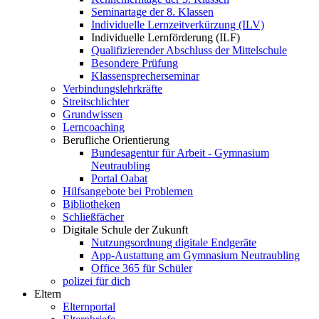
Seminartage der 8. Klassen
Individuelle Lernzeitverkürzung (ILV)
Individuelle Lernförderung (ILF)
Qualifizierender Abschluss der Mittelschule
Besondere Prüfung
Klassensprecherseminar
Verbindungslehrkräfte
Streitschlichter
Grundwissen
Lerncoaching
Berufliche Orientierung
Bundesagentur für Arbeit - Gymnasium
Neutraubling
Portal Oabat
Hilfsangebote bei Problemen
Bibliotheken
Schließfächer
Digitale Schule der Zukunft
Nutzungsordnung digitale Endgeräte
App-Austattung am Gymnasium Neutraubling
Office 365 für Schüler
polizei für dich
Eltern
Elternportal