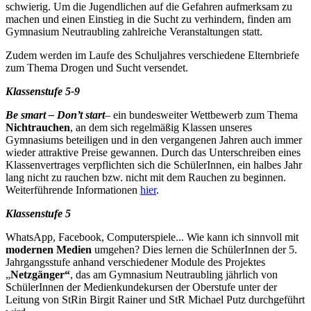
schwierig. Um die Jugendlichen auf die Gefahren aufmerksam zu
machen und einen Einstieg in die Sucht zu verhindern, finden am
Gymnasium Neutraubling zahlreiche Veranstaltungen statt.
Zudem werden im Laufe des Schuljahres verschiedene Elternbriefe
zum Thema Drogen und Sucht versendet.
Klassenstufe 5-9
Be smart – Don’t start
– ein bundesweiter Wettbewerb zum Thema
Nichtrauchen
, an dem sich regelmäßig Klassen unseres
Gymnasiums beteiligen und in den vergangenen Jahren auch immer
wieder attraktive Preise gewannen. Durch das Unterschreiben eines
Klassenvertrages verpflichten sich die SchülerInnen, ein halbes Jahr
lang nicht zu rauchen bzw. nicht mit dem Rauchen zu beginnen.
Weiterführende Informationen
hier
.
Klassenstufe 5
WhatsApp, Facebook, Computerspiele... Wie kann ich sinnvoll mit
modernen Medien
umgehen? Dies lernen die SchülerInnen der 5.
Jahrgangsstufe anhand verschiedener Module des Projektes
„
Netzgänger“
, das am Gymnasium Neutraubling jährlich von
SchülerInnen der Medienkundekursen der Oberstufe unter der
Leitung von StRin Birgit Rainer und StR Michael Putz durchgeführt