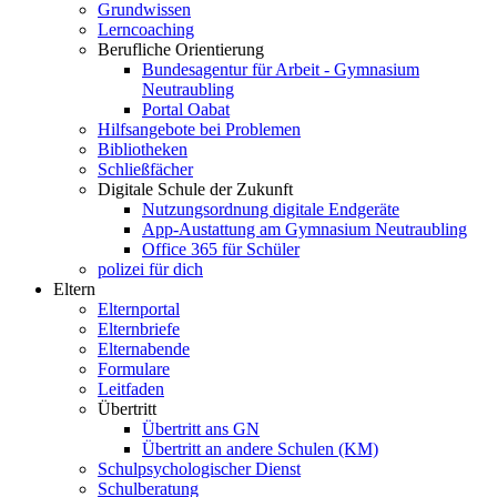
Grundwissen
Lerncoaching
Berufliche Orientierung
Bundesagentur für Arbeit - Gymnasium
Neutraubling
Portal Oabat
Hilfsangebote bei Problemen
Bibliotheken
Schließfächer
Digitale Schule der Zukunft
Nutzungsordnung digitale Endgeräte
App-Austattung am Gymnasium Neutraubling
Office 365 für Schüler
polizei für dich
Eltern
Elternportal
Elternbriefe
Elternabende
Formulare
Leitfaden
Übertritt
Übertritt ans GN
Übertritt an andere Schulen (KM)
Schulpsychologischer Dienst
Schulberatung