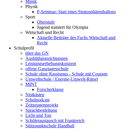
Musik
Physik
P-Seminar: Start eines Stratosphärenballons
Sport
Oberstufe
Jugend trainiert für Olympia
Wirtschaft und Recht
Aktuelle Beiträge des Fachs Wirtschaft und
Recht
Schulprofil
über das GN
Ausbildungsrichtungen
Leistungserhebungskonzept
offene Ganztagesschule
Schule ohne Rassismus - Schule mit Courage
Umweltschule / Energie-Umwelt-Rätsel
MINT
Forscherklasse
Nistkästen
Schulpodcast
Zeitzeugenprojekt
Sprachbegleitung
Licht und Ton
Schüleraustausch mit Frankreich
Stützpunktschule Handball