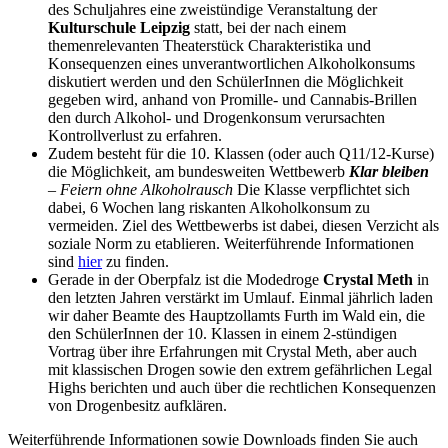
des Schuljahres eine zweistündige Veranstaltung der
Kulturschule Leipzig
statt, bei der nach einem
themenrelevanten Theaterstück Charakteristika und
Konsequenzen eines unverantwortlichen Alkoholkonsums
diskutiert werden und den SchülerInnen die Möglichkeit
gegeben wird, anhand von Promille- und Cannabis-Brillen
den durch Alkohol- und Drogenkonsum verursachten
Kontrollverlust zu erfahren.
Zudem besteht für die 10. Klassen (oder auch Q11/12-Kurse)
die Möglichkeit, am bundesweiten Wettbewerb
Klar bleiben
– Feiern ohne Alkoholrausch
Die Klasse verpflichtet sich
dabei, 6 Wochen lang riskanten Alkoholkonsum zu
vermeiden. Ziel des Wettbewerbs ist dabei, diesen Verzicht als
soziale Norm zu etablieren. Weiterführende Informationen
sind
hier
zu finden.
Gerade in der Oberpfalz ist die Modedroge
Crystal Meth
in
den letzten Jahren verstärkt im Umlauf. Einmal jährlich laden
wir daher Beamte des Hauptzollamts Furth im Wald ein, die
den SchülerInnen der 10. Klassen in einem 2-stündigen
Vortrag über ihre Erfahrungen mit Crystal Meth, aber auch
mit klassischen Drogen sowie den extrem gefährlichen Legal
Highs berichten und auch über die rechtlichen Konsequenzen
von Drogenbesitz aufklären.
Weiterführende Informationen sowie Downloads finden Sie auch