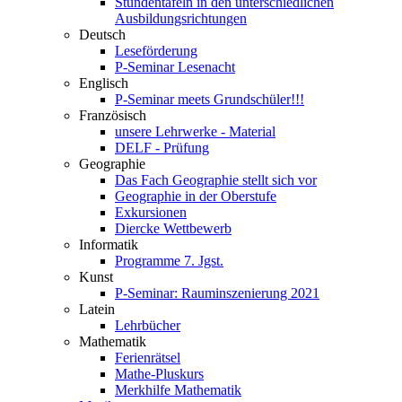
Stundentafeln in den unterschiedlichen
Ausbildungsrichtungen
Deutsch
Leseförderung
P-Seminar Lesenacht
Englisch
P-Seminar meets Grundschüler!!!
Französisch
unsere Lehrwerke - Material
DELF - Prüfung
Geographie
Das Fach Geographie stellt sich vor
Geographie in der Oberstufe
Exkursionen
Diercke Wettbewerb
Informatik
Programme 7. Jgst.
Kunst
P-Seminar: Rauminszenierung 2021
Latein
Lehrbücher
Mathematik
Ferienrätsel
Mathe-Pluskurs
Merkhilfe Mathematik