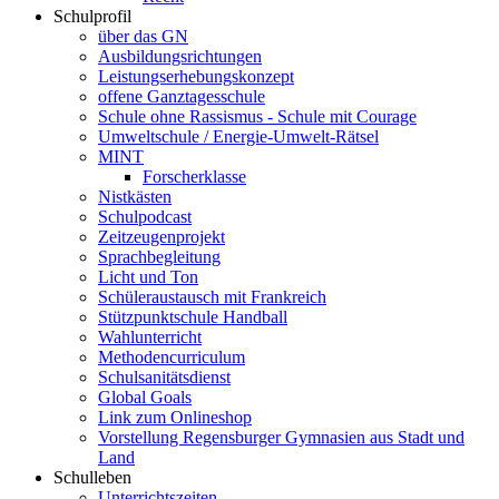
Schulprofil
über das GN
Ausbildungsrichtungen
Leistungserhebungskonzept
offene Ganztagesschule
Schule ohne Rassismus - Schule mit Courage
Umweltschule / Energie-Umwelt-Rätsel
MINT
Forscherklasse
Nistkästen
Schulpodcast
Zeitzeugenprojekt
Sprachbegleitung
Licht und Ton
Schüleraustausch mit Frankreich
Stützpunktschule Handball
Wahlunterricht
Methodencurriculum
Schulsanitätsdienst
Global Goals
Link zum Onlineshop
Vorstellung Regensburger Gymnasien aus Stadt und
Land
Schulleben
Unterrichtszeiten