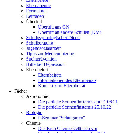
Elternbriefe
Elternabende
Formulare
Leitfaden
Übertritt
Übertritt ans GN
Übertritt an andere Schulen (KM)
Schulpsychologischer Dienst
Schulberatung
Jugendsozialarbeit
Tipps zur Mediennutzung
Suchtprävention
Hilfe bei Depression
Elternbeirat
Elternbeiräte
Informationen des Elternbeirats
Kontakt zum Elternbeirat
Fächer
Astronomie
Die partielle Sonnenfinsternis am 21.06.21
Die partielle Sonnenfinsternis 25.10.22
Biologie
P-Seminar "Schulgarten"
Chemie
Das Fach Chemie stellt sich vor