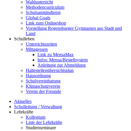
Wahlunterricht
Methodencurriculum
Schulsanitätsdienst
Global Goals
Link zum Onlineshop
Vorstellung Regensburger Gymnasien aus Stadt und
Land
Schulleben
Unterrichtszeiten
Mittagessen
Link zu MensaMax
Infos: Mensa/Bestellsystem
Anleitung zur Abmeldung
Haltestellenübersichtsplan
Hausordnung
Schulvereinbarung
Klimaschutzverein
Verein der Freunde
Aktuelles
Schulleitung / Verwaltung
Lehrkräfte
Kollegium
Liste der Lehrkräfte
Studienseminare