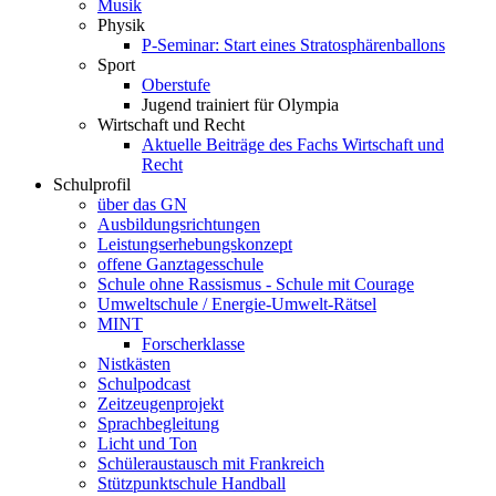
Musik
Physik
P-Seminar: Start eines Stratosphärenballons
Sport
Oberstufe
Jugend trainiert für Olympia
Wirtschaft und Recht
Aktuelle Beiträge des Fachs Wirtschaft und
Recht
Schulprofil
über das GN
Ausbildungsrichtungen
Leistungserhebungskonzept
offene Ganztagesschule
Schule ohne Rassismus - Schule mit Courage
Umweltschule / Energie-Umwelt-Rätsel
MINT
Forscherklasse
Nistkästen
Schulpodcast
Zeitzeugenprojekt
Sprachbegleitung
Licht und Ton
Schüleraustausch mit Frankreich
Stützpunktschule Handball