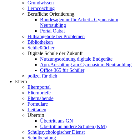
Grundwissen
Lerncoaching
Berufliche Orientierung
Bundesagentur für Arbeit - Gymnasium
Neutraubling
Portal Oabat
Hilfsangebote bei Problemen
Bibliotheken
Schließfächer
Digitale Schule der Zukunft
Nutzungsordnung digitale Endgeräte
App-Austattung am Gymnasium Neutraubling
Office 365 für Schüler
polizei für dich
Eltern
Elternportal
Elternbriefe
Elternabende
Formulare
Leitfaden
Übertritt
Übertritt ans GN
Übertritt an andere Schulen (KM)
Schulpsychologischer Dienst
Schulberatung