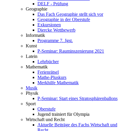
DELF - Prüfung
Geographie
Das Fach Geographie stellt sich vor
Geographie in der Oberstufe
Exkursionen
Diercke Wettbewerb
Informatik
Programme 7. Jgst.
Kunst
P-Seminar: Rauminszenierung 2021
Latein
Lehrbücher
Mathematik
Ferienrätsel
Mathe-Pluskurs
Merkhilfe Mathematik
Musik
Physik
P-Seminar: Start eines Stratosphärenballons
Sport
Oberstufe
Jugend trainiert für Olympia
Wirtschaft und Recht
Aktuelle Beiträge des Fachs Wirtschaft und
Recht