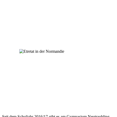
Seit dem Schuljahr 2016/17 gibt es am Gymnasium Neutraubling