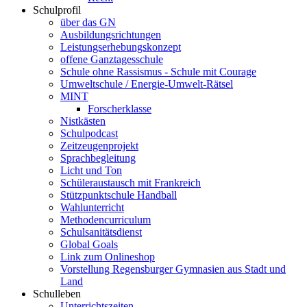
Schulprofil
über das GN
Ausbildungsrichtungen
Leistungserhebungskonzept
offene Ganztagesschule
Schule ohne Rassismus - Schule mit Courage
Umweltschule / Energie-Umwelt-Rätsel
MINT
Forscherklasse
Nistkästen
Schulpodcast
Zeitzeugenprojekt
Sprachbegleitung
Licht und Ton
Schüleraustausch mit Frankreich
Stützpunktschule Handball
Wahlunterricht
Methodencurriculum
Schulsanitätsdienst
Global Goals
Link zum Onlineshop
Vorstellung Regensburger Gymnasien aus Stadt und
Land
Schulleben
Unterrichtszeiten