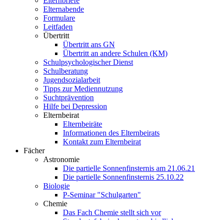
Elternbriefe
Elternabende
Formulare
Leitfaden
Übertritt
Übertritt ans GN
Übertritt an andere Schulen (KM)
Schulpsychologischer Dienst
Schulberatung
Jugendsozialarbeit
Tipps zur Mediennutzung
Suchtprävention
Hilfe bei Depression
Elternbeirat
Elternbeiräte
Informationen des Elternbeirats
Kontakt zum Elternbeirat
Fächer
Astronomie
Die partielle Sonnenfinsternis am 21.06.21
Die partielle Sonnenfinsternis 25.10.22
Biologie
P-Seminar "Schulgarten"
Chemie
Das Fach Chemie stellt sich vor