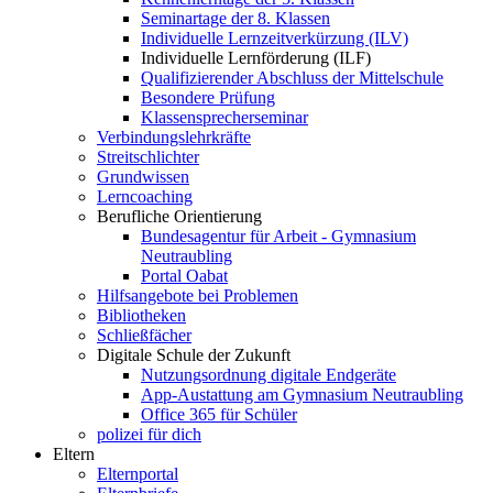
Seminartage der 8. Klassen
Individuelle Lernzeitverkürzung (ILV)
Individuelle Lernförderung (ILF)
Qualifizierender Abschluss der Mittelschule
Besondere Prüfung
Klassensprecherseminar
Verbindungslehrkräfte
Streitschlichter
Grundwissen
Lerncoaching
Berufliche Orientierung
Bundesagentur für Arbeit - Gymnasium
Neutraubling
Portal Oabat
Hilfsangebote bei Problemen
Bibliotheken
Schließfächer
Digitale Schule der Zukunft
Nutzungsordnung digitale Endgeräte
App-Austattung am Gymnasium Neutraubling
Office 365 für Schüler
polizei für dich
Eltern
Elternportal