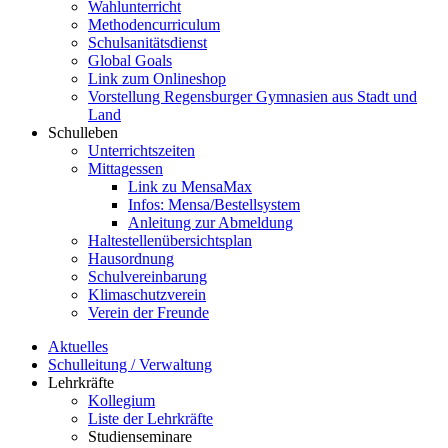
Wahlunterricht
Methodencurriculum
Schulsanitätsdienst
Global Goals
Link zum Onlineshop
Vorstellung Regensburger Gymnasien aus Stadt und
Land
Schulleben
Unterrichtszeiten
Mittagessen
Link zu MensaMax
Infos: Mensa/Bestellsystem
Anleitung zur Abmeldung
Haltestellenübersichtsplan
Hausordnung
Schulvereinbarung
Klimaschutzverein
Verein der Freunde
Aktuelles
Schulleitung / Verwaltung
Lehrkräfte
Kollegium
Liste der Lehrkräfte
Studienseminare