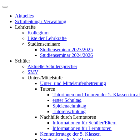
Aktuelles
Schulleitung / Verwaltung
Lehrkräfte
Kollegium
Liste der Lehrkräfte
Studienseminare
Studienseminar 2023/2025
Studienseminar 2024/2026
Schüler
Aktuelle Schülersprecher
SMV
Unter-/Mittelstufe
Unter- und Mittelstufenbetreuung
Tutoren
Tutorinnen und Tutoren der 5. Klassen im ak
erster Schultag
Spielenachmittag
Tutorenschulung
Nachhilfe durch Lerntutoren
Informationen für Schüler/Eltern
Informationen für Lerntutoren
Kennenlerntage der 5. Klassen
Seminartage der 8. Klassen