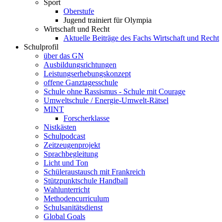
Sport
Oberstufe
Jugend trainiert für Olympia
Wirtschaft und Recht
Aktuelle Beiträge des Fachs Wirtschaft und Recht
Schulprofil
über das GN
Ausbildungsrichtungen
Leistungserhebungskonzept
offene Ganztagesschule
Schule ohne Rassismus - Schule mit Courage
Umweltschule / Energie-Umwelt-Rätsel
MINT
Forscherklasse
Nistkästen
Schulpodcast
Zeitzeugenprojekt
Sprachbegleitung
Licht und Ton
Schüleraustausch mit Frankreich
Stützpunktschule Handball
Wahlunterricht
Methodencurriculum
Schulsanitätsdienst
Global Goals