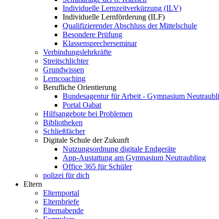
Individuelle Lernzeitverkürzung (ILV)
Individuelle Lernförderung (ILF)
Qualifizierender Abschluss der Mittelschule
Besondere Prüfung
Klassensprecherseminar
Verbindungslehrkräfte
Streitschlichter
Grundwissen
Lerncoaching
Berufliche Orientierung
Bundesagentur für Arbeit - Gymnasium Neutraubl
Portal Oabat
Hilfsangebote bei Problemen
Bibliotheken
Schließfächer
Digitale Schule der Zukunft
Nutzungsordnung digitale Endgeräte
App-Austattung am Gymnasium Neutraubling
Office 365 für Schüler
polizei für dich
Eltern
Elternportal
Elternbriefe
Elternabende