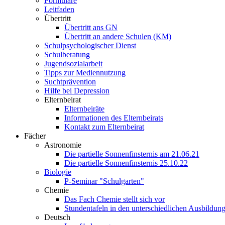
Formulare
Leitfaden
Übertritt
Übertritt ans GN
Übertritt an andere Schulen (KM)
Schulpsychologischer Dienst
Schulberatung
Jugendsozialarbeit
Tipps zur Mediennutzung
Suchtprävention
Hilfe bei Depression
Elternbeirat
Elternbeiräte
Informationen des Elternbeirats
Kontakt zum Elternbeirat
Fächer
Astronomie
Die partielle Sonnenfinsternis am 21.06.21
Die partielle Sonnenfinsternis 25.10.22
Biologie
P-Seminar "Schulgarten"
Chemie
Das Fach Chemie stellt sich vor
Stundentafeln in den unterschiedlichen Ausbildun
Deutsch