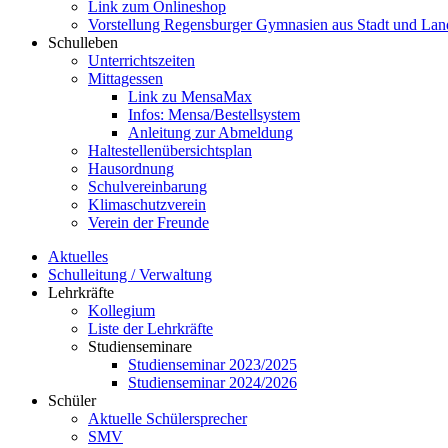
Link zum Onlineshop
Vorstellung Regensburger Gymnasien aus Stadt und Lan
Schulleben
Unterrichtszeiten
Mittagessen
Link zu MensaMax
Infos: Mensa/Bestellsystem
Anleitung zur Abmeldung
Haltestellenübersichtsplan
Hausordnung
Schulvereinbarung
Klimaschutzverein
Verein der Freunde
Aktuelles
Schulleitung / Verwaltung
Lehrkräfte
Kollegium
Liste der Lehrkräfte
Studienseminare
Studienseminar 2023/2025
Studienseminar 2024/2026
Schüler
Aktuelle Schülersprecher
SMV