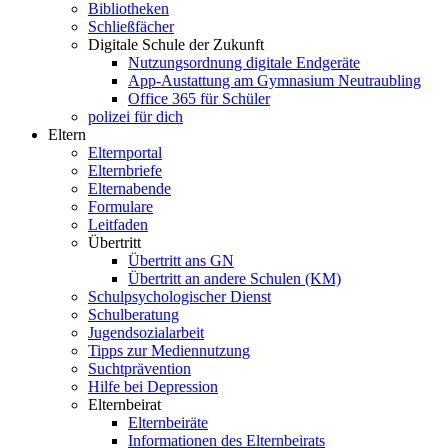
Bibliotheken
Schließfächer
Digitale Schule der Zukunft
Nutzungsordnung digitale Endgeräte
App-Austattung am Gymnasium Neutraubling
Office 365 für Schüler
polizei für dich
Eltern
Elternportal
Elternbriefe
Elternabende
Formulare
Leitfaden
Übertritt
Übertritt ans GN
Übertritt an andere Schulen (KM)
Schulpsychologischer Dienst
Schulberatung
Jugendsozialarbeit
Tipps zur Mediennutzung
Suchtprävention
Hilfe bei Depression
Elternbeirat
Elternbeiräte
Informationen des Elternbeirats