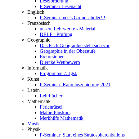
Leseförderung
P-Seminar Lesenacht
Englisch
P-Seminar meets Grundschüler!!!
Französisch
unsere Lehrwerke - Material
DELF - Prüfung
Geographie
Das Fach Geographie stellt sich vor
Geographie in der Oberstufe
Exkursionen
Diercke Wettbewerb
Informatik
Programme 7. Jgst.
Kunst
P-Seminar: Rauminszenierung 2021
Latein
Lehrbücher
Mathematik
Ferienrätsel
Mathe-Pluskurs
Merkhilfe Mathematik
Musik
Physik
P-Seminar: Start eines Stratosphärenballons