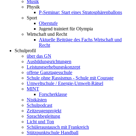
Musik
Physik
P-Seminar: Start eines Stratosphärenballons
Sport
Oberstufe
Jugend trainiert für Olympia
Wirtschaft und Recht
Aktuelle Beiträge des Fachs Wirtschaft und
Recht
Schulprofil
über das GN
Ausbildungsrichtungen
Leistungserhebungskonzept
offene Ganztagesschule
Schule ohne Rassismus - Schule mit Courage
Umweltschule / Energie-Umwelt-Rätsel
MINT
Forscherklasse
Nistkästen
Schulpodcast
Zeitzeugenprojekt
Sprachbegleitung
Licht und Ton
Schüleraustausch mit Frankreich
Stützpunktschule Handball