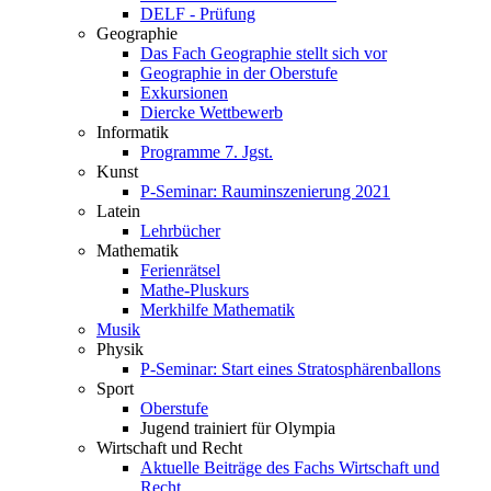
DELF - Prüfung
Geographie
Das Fach Geographie stellt sich vor
Geographie in der Oberstufe
Exkursionen
Diercke Wettbewerb
Informatik
Programme 7. Jgst.
Kunst
P-Seminar: Rauminszenierung 2021
Latein
Lehrbücher
Mathematik
Ferienrätsel
Mathe-Pluskurs
Merkhilfe Mathematik
Musik
Physik
P-Seminar: Start eines Stratosphärenballons
Sport
Oberstufe
Jugend trainiert für Olympia
Wirtschaft und Recht
Aktuelle Beiträge des Fachs Wirtschaft und
Recht