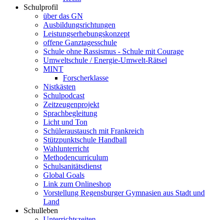
Schulprofil
über das GN
Ausbildungsrichtungen
Leistungserhebungskonzept
offene Ganztagesschule
Schule ohne Rassismus - Schule mit Courage
Umweltschule / Energie-Umwelt-Rätsel
MINT
Forscherklasse
Nistkästen
Schulpodcast
Zeitzeugenprojekt
Sprachbegleitung
Licht und Ton
Schüleraustausch mit Frankreich
Stützpunktschule Handball
Wahlunterricht
Methodencurriculum
Schulsanitätsdienst
Global Goals
Link zum Onlineshop
Vorstellung Regensburger Gymnasien aus Stadt und
Land
Schulleben
Unterrichtszeiten