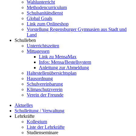
Wahlunterricht
Methodencurriculum
Schulsanitätsdienst
Global Goals
Link zum Onlineshop
Vorstellung Regensburger Gymnasien aus Stadt und
Land
Schulleben
Unterrichtszeiten
Mittagessen
Link zu MensaMax
Infos: Mensa/Bestellsystem
Anleitung zur Abmeldung
Haltestellenübersichtsplan
Hausordnung
Schulvereinbarung
Klimaschutzverein
Verein der Freunde
Aktuelles
Schulleitung / Verwaltung
Lehrkräfte
Kollegium
Liste der Lehrkräfte
Studienseminare