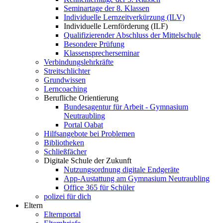
Seminartage der 8. Klassen
Individuelle Lernzeitverkürzung (ILV)
Individuelle Lernförderung (ILF)
Qualifizierender Abschluss der Mittelschule
Besondere Prüfung
Klassensprecherseminar
Verbindungslehrkräfte
Streitschlichter
Grundwissen
Lerncoaching
Berufliche Orientierung
Bundesagentur für Arbeit - Gymnasium
Neutraubling
Portal Oabat
Hilfsangebote bei Problemen
Bibliotheken
Schließfächer
Digitale Schule der Zukunft
Nutzungsordnung digitale Endgeräte
App-Austattung am Gymnasium Neutraubling
Office 365 für Schüler
polizei für dich
Eltern
Elternportal