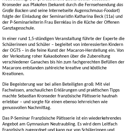
Kronseder aus Pfakofen (bekannt durch die Fernsehsendung
das
Große Backen
und seine Internetseite
Augenschmaus-Foodart
)
folgte der Einladung der Seminaristin Katharina Beck (11a) und
der P-Seminarleiterin Frau Bernklau in die Küche der Offenen
Ganztagesschule.
In einer rund 1,5-stündigen Veranstaltung führte der Experte die
Schülerinnen und Schüler – begleitet von interessierten Kindern
der OGTS – in die feine Kunst der Macaron-Herstellung ein. Von
der Verkostung roher Kakaobohnen über die Zubereitung
verschiedener Ganaches bis hin zum fachgerechten Befüllen der
Macarons entstanden zahlreiche kreative und köstliche
Kreationen.
Die Begeisterung war bei allen Beteiligten groß: Mit viel
Fachwissen, anschaulichen Erklärungen und praktischen Tipps
machte Sebastian Kronseder französische Pâtisserie hautnah
erlebbar – und sorgte für einen ebenso lehrreichen wie
genussvollen Nachmittag.
Das P-Seminar Französische Pâtisserie ist ein wiederkehrendes
Angebot am Gymnasium Neutraubling. Es wird dem Leitfach
Französisch zugeordnet und kann nur von Schülerinnen und