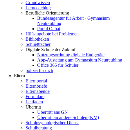
Grundwissen
Lerncoaching
Berufliche Orientierung
Bundesagentur für Arbeit - Gymnasium
Neutraubling
Portal Oabat
Hilfsangebote bei Problemen
Bibliotheken
Schließfächer
Digitale Schule der Zukunft
Nutzungsordnung digitale Endgeräte
App-Austattung am Gymnasium Neutraubling
Office 365 für Schüler
polizei für dich
Eltern
Elternportal
Elternbriefe
Elternabende
Formulare
Leitfaden
Übertritt
Übertritt ans GN
Übertritt an andere Schulen (KM)
Schulpsychologischer Dienst
Schulberatung