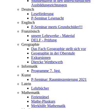
Stundentafeln in den unterschiedlichen
Ausbildungsrichtungen
Deutsch
Leseförderung
P-Seminar Lesenacht
Englisch
P-Seminar meets Grundschüler!!!
Französisch
unsere Lehrwerke - Material
DELF - Prüfung
Geographie
Das Fach Geographie stellt sich vor
Geographie in der Oberstufe
Exkursionen
Diercke Wettbewerb
Informatik
Programme 7. Jgst.
Kunst
P-Seminar: Rauminszenierung 2021
Latein
Lehrbücher
Mathematik
Ferienrätsel
Mathe-Pluskurs
Merkhilfe Mathematik