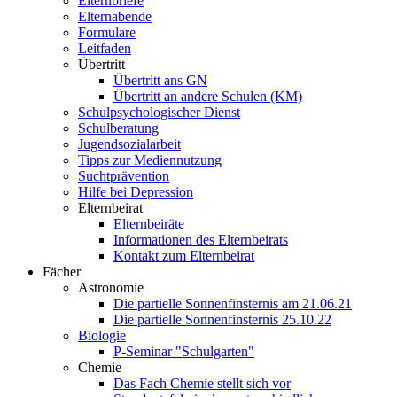
Elternbriefe
Elternabende
Formulare
Leitfaden
Übertritt
Übertritt ans GN
Übertritt an andere Schulen (KM)
Schulpsychologischer Dienst
Schulberatung
Jugendsozialarbeit
Tipps zur Mediennutzung
Suchtprävention
Hilfe bei Depression
Elternbeirat
Elternbeiräte
Informationen des Elternbeirats
Kontakt zum Elternbeirat
Fächer
Astronomie
Die partielle Sonnenfinsternis am 21.06.21
Die partielle Sonnenfinsternis 25.10.22
Biologie
P-Seminar "Schulgarten"
Chemie
Das Fach Chemie stellt sich vor