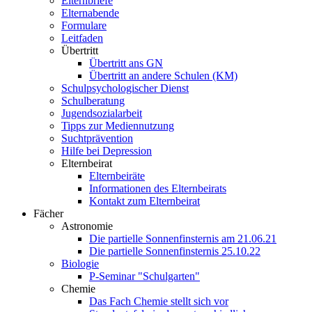
Elternbriefe
Elternabende
Formulare
Leitfaden
Übertritt
Übertritt ans GN
Übertritt an andere Schulen (KM)
Schulpsychologischer Dienst
Schulberatung
Jugendsozialarbeit
Tipps zur Mediennutzung
Suchtprävention
Hilfe bei Depression
Elternbeirat
Elternbeiräte
Informationen des Elternbeirats
Kontakt zum Elternbeirat
Fächer
Astronomie
Die partielle Sonnenfinsternis am 21.06.21
Die partielle Sonnenfinsternis 25.10.22
Biologie
P-Seminar "Schulgarten"
Chemie
Das Fach Chemie stellt sich vor