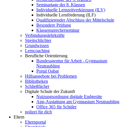
Seminartage der 8. Klassen
Individuelle Lernzeitverkürzung (ILV)
Individuelle Lernförderung (ILF)
Qualifizierender Abschluss der Mittelschule
Besondere Prüfung
Klassensprecherseminar
Verbindungslehrkräfte
Streitschlichter
Grundwissen
Lerncoaching
Berufliche Orientierung
Bundesagentur für Arbeit - Gymnasium
Neutraubling
Portal Oabat
Hilfsangebote bei Problemen
Bibliotheken
Schließfächer
Digitale Schule der Zukunft
Nutzungsordnung digitale Endgeräte
App-Austattung am Gymnasium Neutraubling
Office 365 für Schüler
polizei für dich
Eltern
Elternportal