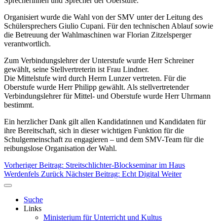
Sprecherinnen und Sprecher der Oberstufe.
Organisiert wurde die Wahl von der SMV unter der Leitung des
Schülersprechers Giulio Cupani. Für den technischen Ablauf sowie
die Betreuung der Wahlmaschinen war Florian Zitzelsperger
verantwortlich.
Zum Verbindungslehrer der Unterstufe wurde Herr Schreiner
gewählt, seine Stellvertreterin ist Frau Lindner.
Die Mittelstufe wird durch Herrn Lunzer vertreten. Für die
Oberstufe wurde Herr Philipp gewählt. Als stellvertretender
Verbindungslehrer für Mittel- und Oberstufe wurde Herr Uhrmann
bestimmt.
Ein herzlicher Dank gilt allen Kandidatinnen und Kandidaten für
ihre Bereitschaft, sich in dieser wichtigen Funktion für die
Schulgemeinschaft zu engagieren – und dem SMV-Team für die
reibungslose Organisation der Wahl.
Vorheriger Beitrag: Streitschlichter-Blockseminar im Haus
Werdenfels
Zurück
Nächster Beitrag: Echt Digital
Weiter
Suche
Links
Ministerium für Unterricht und Kultus