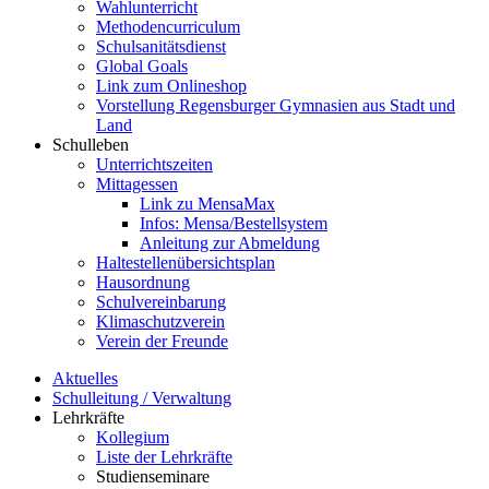
Wahlunterricht
Methodencurriculum
Schulsanitätsdienst
Global Goals
Link zum Onlineshop
Vorstellung Regensburger Gymnasien aus Stadt und
Land
Schulleben
Unterrichtszeiten
Mittagessen
Link zu MensaMax
Infos: Mensa/Bestellsystem
Anleitung zur Abmeldung
Haltestellenübersichtsplan
Hausordnung
Schulvereinbarung
Klimaschutzverein
Verein der Freunde
Aktuelles
Schulleitung / Verwaltung
Lehrkräfte
Kollegium
Liste der Lehrkräfte
Studienseminare