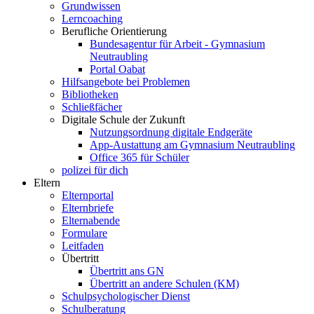
Grundwissen
Lerncoaching
Berufliche Orientierung
Bundesagentur für Arbeit - Gymnasium
Neutraubling
Portal Oabat
Hilfsangebote bei Problemen
Bibliotheken
Schließfächer
Digitale Schule der Zukunft
Nutzungsordnung digitale Endgeräte
App-Austattung am Gymnasium Neutraubling
Office 365 für Schüler
polizei für dich
Eltern
Elternportal
Elternbriefe
Elternabende
Formulare
Leitfaden
Übertritt
Übertritt ans GN
Übertritt an andere Schulen (KM)
Schulpsychologischer Dienst
Schulberatung