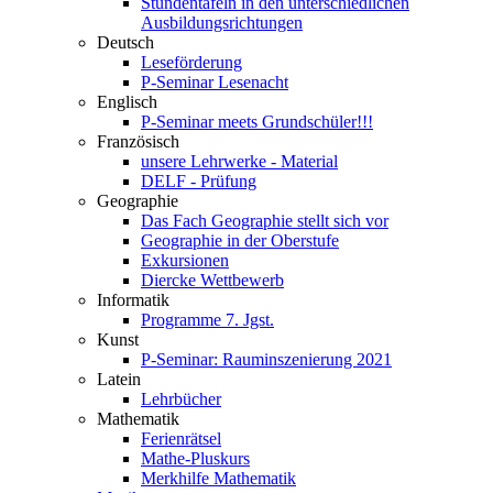
Stundentafeln in den unterschiedlichen
Ausbildungsrichtungen
Deutsch
Leseförderung
P-Seminar Lesenacht
Englisch
P-Seminar meets Grundschüler!!!
Französisch
unsere Lehrwerke - Material
DELF - Prüfung
Geographie
Das Fach Geographie stellt sich vor
Geographie in der Oberstufe
Exkursionen
Diercke Wettbewerb
Informatik
Programme 7. Jgst.
Kunst
P-Seminar: Rauminszenierung 2021
Latein
Lehrbücher
Mathematik
Ferienrätsel
Mathe-Pluskurs
Merkhilfe Mathematik