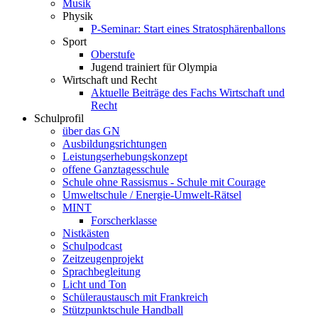
Musik
Physik
P-Seminar: Start eines Stratosphärenballons
Sport
Oberstufe
Jugend trainiert für Olympia
Wirtschaft und Recht
Aktuelle Beiträge des Fachs Wirtschaft und
Recht
Schulprofil
über das GN
Ausbildungsrichtungen
Leistungserhebungskonzept
offene Ganztagesschule
Schule ohne Rassismus - Schule mit Courage
Umweltschule / Energie-Umwelt-Rätsel
MINT
Forscherklasse
Nistkästen
Schulpodcast
Zeitzeugenprojekt
Sprachbegleitung
Licht und Ton
Schüleraustausch mit Frankreich
Stützpunktschule Handball