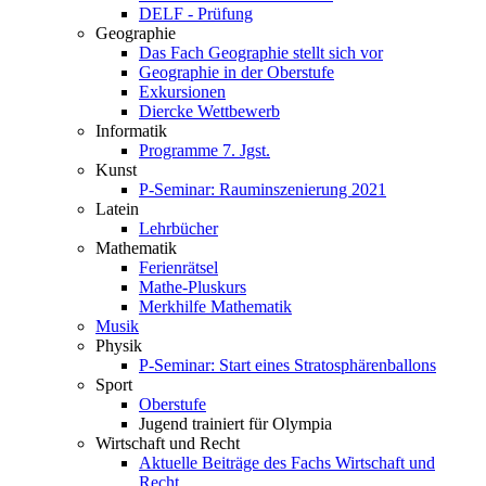
DELF - Prüfung
Geographie
Das Fach Geographie stellt sich vor
Geographie in der Oberstufe
Exkursionen
Diercke Wettbewerb
Informatik
Programme 7. Jgst.
Kunst
P-Seminar: Rauminszenierung 2021
Latein
Lehrbücher
Mathematik
Ferienrätsel
Mathe-Pluskurs
Merkhilfe Mathematik
Musik
Physik
P-Seminar: Start eines Stratosphärenballons
Sport
Oberstufe
Jugend trainiert für Olympia
Wirtschaft und Recht
Aktuelle Beiträge des Fachs Wirtschaft und
Recht