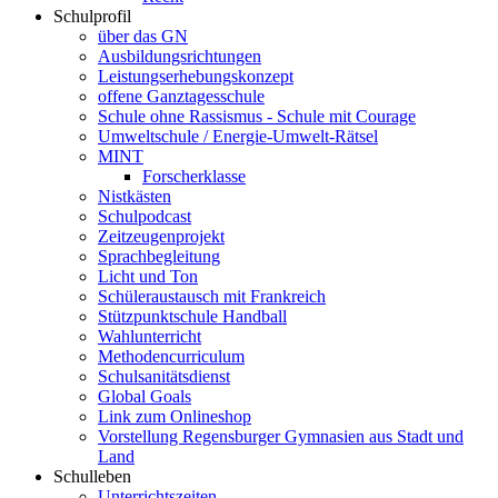
Schulprofil
über das GN
Ausbildungsrichtungen
Leistungserhebungskonzept
offene Ganztagesschule
Schule ohne Rassismus - Schule mit Courage
Umweltschule / Energie-Umwelt-Rätsel
MINT
Forscherklasse
Nistkästen
Schulpodcast
Zeitzeugenprojekt
Sprachbegleitung
Licht und Ton
Schüleraustausch mit Frankreich
Stützpunktschule Handball
Wahlunterricht
Methodencurriculum
Schulsanitätsdienst
Global Goals
Link zum Onlineshop
Vorstellung Regensburger Gymnasien aus Stadt und
Land
Schulleben
Unterrichtszeiten