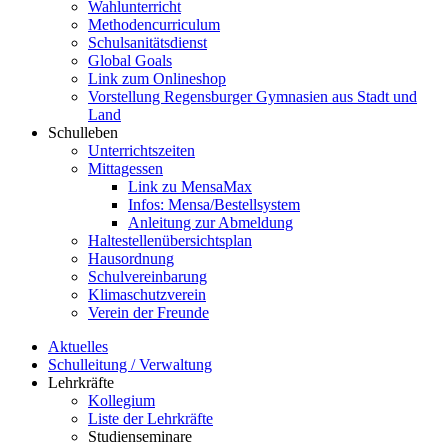
Wahlunterricht
Methodencurriculum
Schulsanitätsdienst
Global Goals
Link zum Onlineshop
Vorstellung Regensburger Gymnasien aus Stadt und
Land
Schulleben
Unterrichtszeiten
Mittagessen
Link zu MensaMax
Infos: Mensa/Bestellsystem
Anleitung zur Abmeldung
Haltestellenübersichtsplan
Hausordnung
Schulvereinbarung
Klimaschutzverein
Verein der Freunde
Aktuelles
Schulleitung / Verwaltung
Lehrkräfte
Kollegium
Liste der Lehrkräfte
Studienseminare