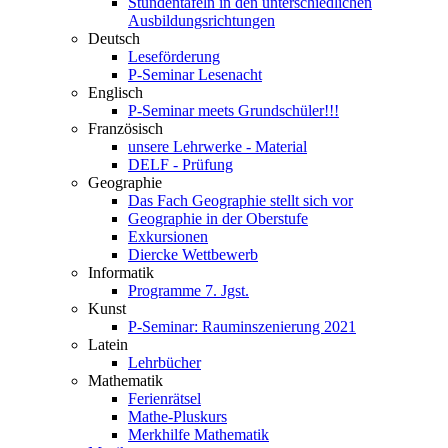
Stundentafeln in den unterschiedlichen
Ausbildungsrichtungen
Deutsch
Leseförderung
P-Seminar Lesenacht
Englisch
P-Seminar meets Grundschüler!!!
Französisch
unsere Lehrwerke - Material
DELF - Prüfung
Geographie
Das Fach Geographie stellt sich vor
Geographie in der Oberstufe
Exkursionen
Diercke Wettbewerb
Informatik
Programme 7. Jgst.
Kunst
P-Seminar: Rauminszenierung 2021
Latein
Lehrbücher
Mathematik
Ferienrätsel
Mathe-Pluskurs
Merkhilfe Mathematik