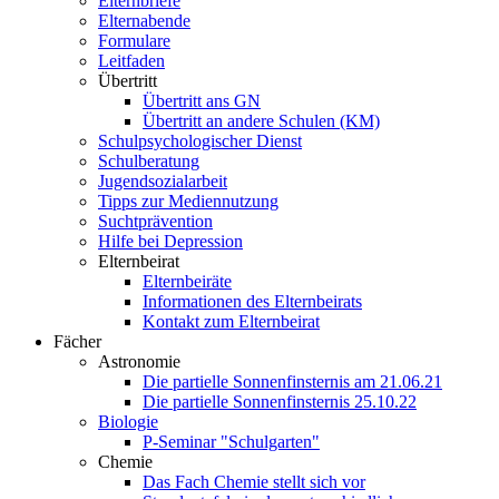
Elternbriefe
Elternabende
Formulare
Leitfaden
Übertritt
Übertritt ans GN
Übertritt an andere Schulen (KM)
Schulpsychologischer Dienst
Schulberatung
Jugendsozialarbeit
Tipps zur Mediennutzung
Suchtprävention
Hilfe bei Depression
Elternbeirat
Elternbeiräte
Informationen des Elternbeirats
Kontakt zum Elternbeirat
Fächer
Astronomie
Die partielle Sonnenfinsternis am 21.06.21
Die partielle Sonnenfinsternis 25.10.22
Biologie
P-Seminar "Schulgarten"
Chemie
Das Fach Chemie stellt sich vor