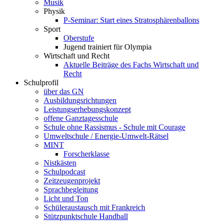
Musik
Physik
P-Seminar: Start eines Stratosphärenballons
Sport
Oberstufe
Jugend trainiert für Olympia
Wirtschaft und Recht
Aktuelle Beiträge des Fachs Wirtschaft und
Recht
Schulprofil
über das GN
Ausbildungsrichtungen
Leistungserhebungskonzept
offene Ganztagesschule
Schule ohne Rassismus - Schule mit Courage
Umweltschule / Energie-Umwelt-Rätsel
MINT
Forscherklasse
Nistkästen
Schulpodcast
Zeitzeugenprojekt
Sprachbegleitung
Licht und Ton
Schüleraustausch mit Frankreich
Stützpunktschule Handball