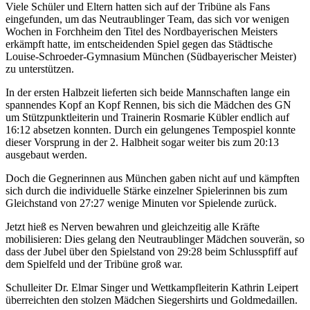
Viele Schüler und Eltern hatten sich auf der Tribüne als Fans
eingefunden, um das Neutraublinger Team, das sich vor wenigen
Wochen in Forchheim den Titel des Nordbayerischen Meisters
erkämpft hatte, im entscheidenden Spiel gegen das Städtische
Louise-Schroeder-Gymnasium München (Südbayerischer Meister)
zu unterstützen.
In der ersten Halbzeit lieferten sich beide Mannschaften lange ein
spannendes Kopf an Kopf Rennen, bis sich die Mädchen des GN
um Stützpunktleiterin und Trainerin Rosmarie Kübler endlich auf
16:12 absetzen konnten. Durch ein gelungenes Tempospiel konnte
dieser Vorsprung in der 2. Halbheit sogar weiter bis zum 20:13
ausgebaut werden.
Doch die Gegnerinnen aus München gaben nicht auf und kämpften
sich durch die individuelle Stärke einzelner Spielerinnen bis zum
Gleichstand von 27:27 wenige Minuten vor Spielende zurück.
Jetzt hieß es Nerven bewahren und gleichzeitig alle Kräfte
mobilisieren: Dies gelang den Neutraublinger Mädchen souverän, so
dass der Jubel über den Spielstand von 29:28 beim Schlusspfiff auf
dem Spielfeld und der Tribüne groß war.
Schulleiter Dr. Elmar Singer und Wettkampfleiterin Kathrin Leipert
überreichten den stolzen Mädchen Siegershirts und Goldmedaillen.