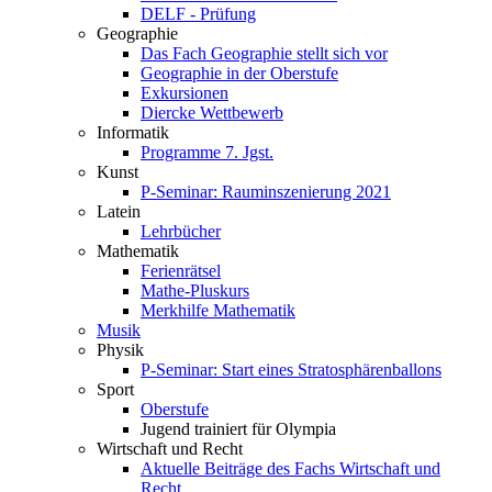
DELF - Prüfung
Geographie
Das Fach Geographie stellt sich vor
Geographie in der Oberstufe
Exkursionen
Diercke Wettbewerb
Informatik
Programme 7. Jgst.
Kunst
P-Seminar: Rauminszenierung 2021
Latein
Lehrbücher
Mathematik
Ferienrätsel
Mathe-Pluskurs
Merkhilfe Mathematik
Musik
Physik
P-Seminar: Start eines Stratosphärenballons
Sport
Oberstufe
Jugend trainiert für Olympia
Wirtschaft und Recht
Aktuelle Beiträge des Fachs Wirtschaft und
Recht