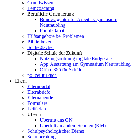
Grundwissen
Lerncoaching
Berufliche Orientierung
Bundesagentur für Arbeit - Gymnasium
Neutraubling
Portal Oabat
Hilfsangebote bei Problemen
Bibliotheken
Schließfächer
Digitale Schule der Zukunft
Nutzungsordnung digitale Endgeräte
App-Austattung am Gymnasium Neutraubling
Office 365 für Schüler
polizei für dich
Eltern
Elternportal
Elternbriefe
Elternabende
Formulare
Leitfaden
Übertritt
Übertritt ans GN
Übertritt an andere Schulen (KM)
Schulpsychologischer Dienst
Schulberatung