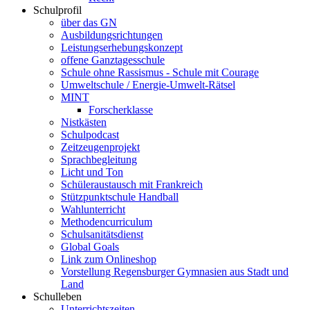
Schulprofil
über das GN
Ausbildungsrichtungen
Leistungserhebungskonzept
offene Ganztagesschule
Schule ohne Rassismus - Schule mit Courage
Umweltschule / Energie-Umwelt-Rätsel
MINT
Forscherklasse
Nistkästen
Schulpodcast
Zeitzeugenprojekt
Sprachbegleitung
Licht und Ton
Schüleraustausch mit Frankreich
Stützpunktschule Handball
Wahlunterricht
Methodencurriculum
Schulsanitätsdienst
Global Goals
Link zum Onlineshop
Vorstellung Regensburger Gymnasien aus Stadt und
Land
Schulleben
Unterrichtszeiten