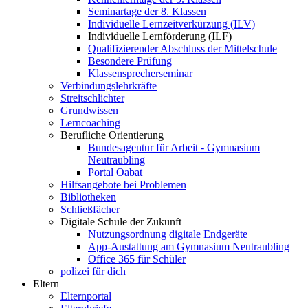
Seminartage der 8. Klassen
Individuelle Lernzeitverkürzung (ILV)
Individuelle Lernförderung (ILF)
Qualifizierender Abschluss der Mittelschule
Besondere Prüfung
Klassensprecherseminar
Verbindungslehrkräfte
Streitschlichter
Grundwissen
Lerncoaching
Berufliche Orientierung
Bundesagentur für Arbeit - Gymnasium
Neutraubling
Portal Oabat
Hilfsangebote bei Problemen
Bibliotheken
Schließfächer
Digitale Schule der Zukunft
Nutzungsordnung digitale Endgeräte
App-Austattung am Gymnasium Neutraubling
Office 365 für Schüler
polizei für dich
Eltern
Elternportal