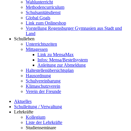
Wahlunterricht
Methodencurriculum
Schulsanitätsdienst
Global Goals
Link zum Onlineshop
Vorstellung Regensburger Gymnasien aus Stadt und
Land
Schulleben
Unterrichtszeiten
Mittagessen
Link zu MensaMax
Infos: Mensa/Bestellsystem
Anleitung zur Abmeldung
Haltestellenübersichtsplan
Hausordnung
Schulvereinbarung
Klimaschutzverein
Verein der Freunde
Aktuelles
Schulleitung / Verwaltung
Lehrkräfte
Kollegium
Liste der Lehrkräfte
Studienseminare