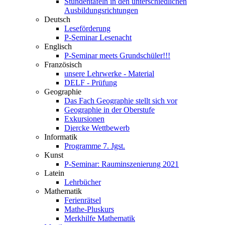
Stundentafeln in den unterschiedlichen
Ausbildungsrichtungen
Deutsch
Leseförderung
P-Seminar Lesenacht
Englisch
P-Seminar meets Grundschüler!!!
Französisch
unsere Lehrwerke - Material
DELF - Prüfung
Geographie
Das Fach Geographie stellt sich vor
Geographie in der Oberstufe
Exkursionen
Diercke Wettbewerb
Informatik
Programme 7. Jgst.
Kunst
P-Seminar: Rauminszenierung 2021
Latein
Lehrbücher
Mathematik
Ferienrätsel
Mathe-Pluskurs
Merkhilfe Mathematik