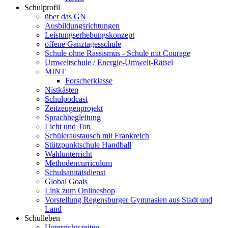
Schulprofil
über das GN
Ausbildungsrichtungen
Leistungserhebungskonzept
offene Ganztagesschule
Schule ohne Rassismus - Schule mit Courage
Umweltschule / Energie-Umwelt-Rätsel
MINT
Forscherklasse
Nistkästen
Schulpodcast
Zeitzeugenprojekt
Sprachbegleitung
Licht und Ton
Schüleraustausch mit Frankreich
Stützpunktschule Handball
Wahlunterricht
Methodencurriculum
Schulsanitätsdienst
Global Goals
Link zum Onlineshop
Vorstellung Regensburger Gymnasien aus Stadt und
Land
Schulleben
Unterrichtszeiten