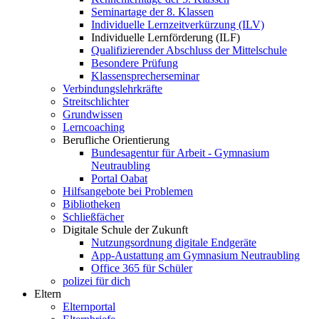
Seminartage der 8. Klassen
Individuelle Lernzeitverkürzung (ILV)
Individuelle Lernförderung (ILF)
Qualifizierender Abschluss der Mittelschule
Besondere Prüfung
Klassensprecherseminar
Verbindungslehrkräfte
Streitschlichter
Grundwissen
Lerncoaching
Berufliche Orientierung
Bundesagentur für Arbeit - Gymnasium
Neutraubling
Portal Oabat
Hilfsangebote bei Problemen
Bibliotheken
Schließfächer
Digitale Schule der Zukunft
Nutzungsordnung digitale Endgeräte
App-Austattung am Gymnasium Neutraubling
Office 365 für Schüler
polizei für dich
Eltern
Elternportal