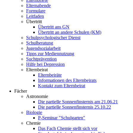
Elternbriefe
Elternabende
Formulare
Leitfaden
Übertritt
Übertritt ans GN
Übertritt an andere Schulen (KM)
Schulpsychologischer Dienst
Schulberatung
Jugendsozialarbeit
Tipps zur Mediennutzung
Suchtprävention
Hilfe bei Depression
Elternbeirat
Elternbeiräte
Informationen des Elternbeirats
Kontakt zum Elternbeirat
Fächer
Astronomie
Die partielle Sonnenfinsternis am 21.06.21
Die partielle Sonnenfinsternis 25.10.22
Biologie
P-Seminar "Schulgarten"
Chemie
Das Fach Chemie stellt sich vor