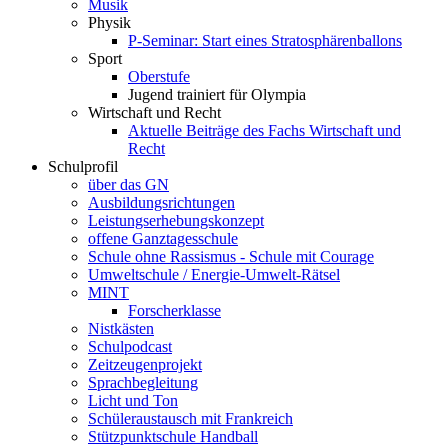
Musik
Physik
P-Seminar: Start eines Stratosphärenballons
Sport
Oberstufe
Jugend trainiert für Olympia
Wirtschaft und Recht
Aktuelle Beiträge des Fachs Wirtschaft und
Recht
Schulprofil
über das GN
Ausbildungsrichtungen
Leistungserhebungskonzept
offene Ganztagesschule
Schule ohne Rassismus - Schule mit Courage
Umweltschule / Energie-Umwelt-Rätsel
MINT
Forscherklasse
Nistkästen
Schulpodcast
Zeitzeugenprojekt
Sprachbegleitung
Licht und Ton
Schüleraustausch mit Frankreich
Stützpunktschule Handball