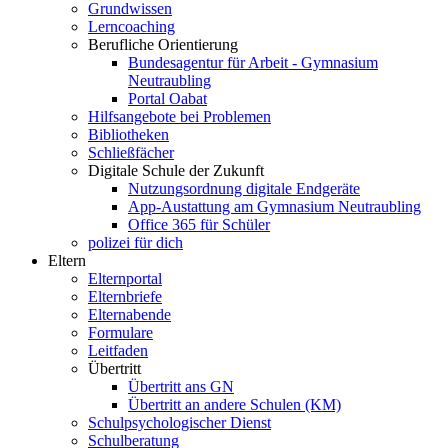
Grundwissen
Lerncoaching
Berufliche Orientierung
Bundesagentur für Arbeit - Gymnasium
Neutraubling
Portal Oabat
Hilfsangebote bei Problemen
Bibliotheken
Schließfächer
Digitale Schule der Zukunft
Nutzungsordnung digitale Endgeräte
App-Austattung am Gymnasium Neutraubling
Office 365 für Schüler
polizei für dich
Eltern
Elternportal
Elternbriefe
Elternabende
Formulare
Leitfaden
Übertritt
Übertritt ans GN
Übertritt an andere Schulen (KM)
Schulpsychologischer Dienst
Schulberatung