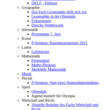
DELF - Prüfung
Geographie
Das Fach Geographie stellt sich vor
Geographie in der Oberstufe
Exkursionen
Diercke Wettbewerb
Informatik
Programme 7. Jgst.
Kunst
P-Seminar: Rauminszenierung 2021
Latein
Lehrbücher
Mathematik
Ferienrätsel
Mathe-Pluskurs
Merkhilfe Mathematik
Musik
Physik
P-Seminar: Start eines Stratosphärenballons
Sport
Oberstufe
Jugend trainiert für Olympia
Wirtschaft und Recht
Aktuelle Beiträge des Fachs Wirtschaft und
Recht